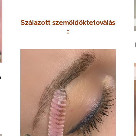
Szálazott
szemöldöktetoválás
:
a
z