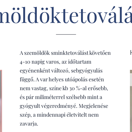
möldöktetoválá
A szemöldök sminktetoválást követően
4-10 napig varos, az időtartam
egyénenként változó, sebgyógyulás
függő. A var helyes utóápolás esetén
nem vastag, színe kb 30 %-al erősebb,
és pár miliméterrel szélsebb mint a
gyógyult végeredményé. Megjelenése
szép, a mindennapi életvitelt nem
zavarja.