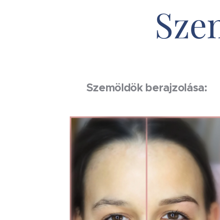
Sze
Szemöldök berajzolása: