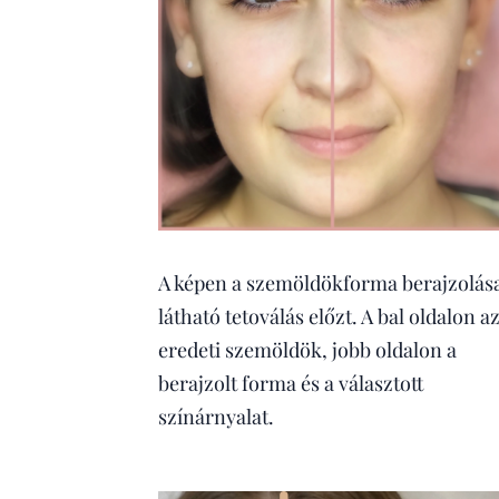
A képen a szemöldökforma berajzolás
látható tetoválás előzt. A bal oldalon a
eredeti szemöldök, jobb oldalon a
berajzolt forma és a választott
színárnyalat.