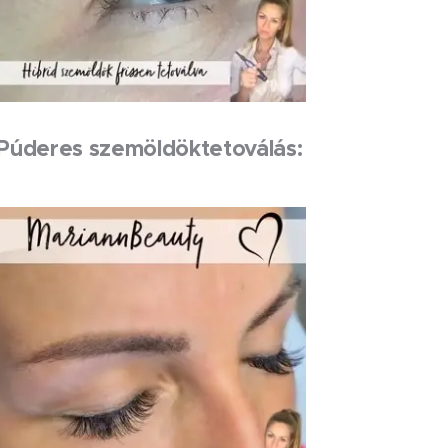
Púderes szemöldöktetoválás: