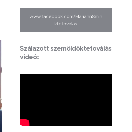
www.facebook.com/MariannSmin
ktetovalas
Szálazott szemöldöktetoválás
videó: