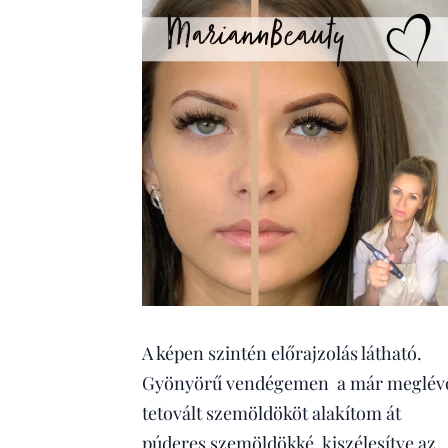
A képen szintén előrajzolás látható.
Gyönyörű vendégemen a már meglév
tetovált szemöldököt alakítom át
púderes szemöldökké, kiszélesítve az