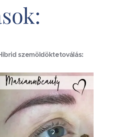
sok:
Hibrid szemöldöktetoválás: