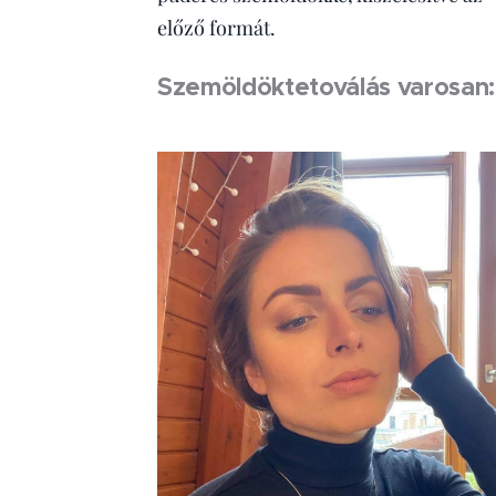
előző formát.
Szemöldöktetoválás varosan: