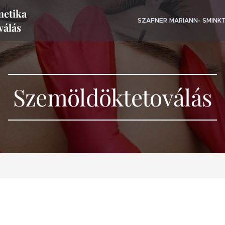
metika
SZAFNER MARIANN- SMINK
válás
Szemöldöktetoválás